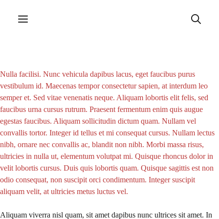
Skip
to
Menu
content
Nulla facilisi. Nunc vehicula dapibus lacus, eget faucibus purus
vestibulum id. Maecenas tempor consectetur sapien, at interdum leo
semper et. Sed vitae venenatis neque. Aliquam lobortis elit felis, sed
faucibus urna cursus rutrum. Praesent fermentum enim quis augue
egestas faucibus. Aliquam sollicitudin dictum quam. Nullam vel
convallis tortor. Integer id tellus et mi consequat cursus. Nullam lectus
nibh, ornare nec convallis ac, blandit non nibh. Morbi massa risus,
ultricies in nulla ut, elementum volutpat mi. Quisque rhoncus dolor in
velit lobortis cursus. Duis quis lobortis quam. Quisque sagittis est non
odio consequat, non suscipit orci condimentum. Integer suscipit
aliquam velit, at ultricies metus luctus vel.
Aliquam viverra nisl quam, sit amet dapibus nunc ultrices sit amet. In