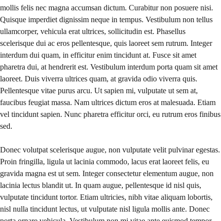
mollis felis nec magna accumsan dictum. Curabitur non posuere nisi.
Quisque imperdiet dignissim neque in tempus. Vestibulum non tellus
ullamcorper, vehicula erat ultrices, sollicitudin est. Phasellus
scelerisque dui ac eros pellentesque, quis laoreet sem rutrum. Integer
interdum dui quam, in efficitur enim tincidunt at. Fusce sit amet
pharetra dui, at hendrerit est. Vestibulum interdum porta quam sit amet
laoreet. Duis viverra ultrices quam, at gravida odio viverra quis.
Pellentesque vitae purus arcu. Ut sapien mi, vulputate ut sem at,
faucibus feugiat massa. Nam ultrices dictum eros at malesuada. Etiam
vel tincidunt sapien. Nunc pharetra efficitur orci, eu rutrum eros finibus
sed.
Donec volutpat scelerisque augue, non vulputate velit pulvinar egestas.
Proin fringilla, ligula ut lacinia commodo, lacus erat laoreet felis, eu
gravida magna est ut sem. Integer consectetur elementum augue, non
lacinia lectus blandit ut. In quam augue, pellentesque id nisl quis,
vulputate tincidunt tortor. Etiam ultricies, nibh vitae aliquam lobortis,
nisl nulla tincidunt lectus, ut vulputate nisl ligula mollis ante. Donec
porta ornare vehicula. Vestibulum non mi vitae ante euismod tempor.